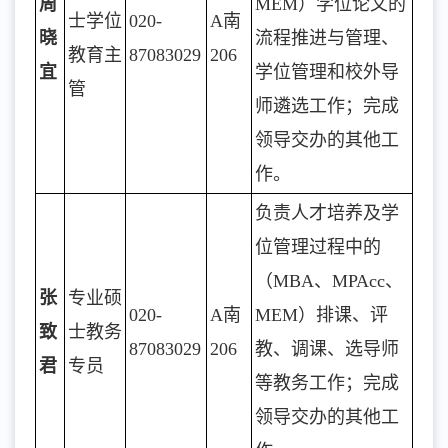
周
MEM）学位论文的
士学位
020-
A南
晓
流程推进与管理、
教育主
87083029
206
宜
学位管理和校外导
管
师遴选工作；完成
领导交办的其他工
作。
负责人才培养及学
位管理过程中的
（MBA、MPAcc、
张
专业硕
020-
A南
MEM）排课、评
致
士教务
87083029
206
教、调课、选导师
君
专员
等教务工作；完成
领导交办的其他工