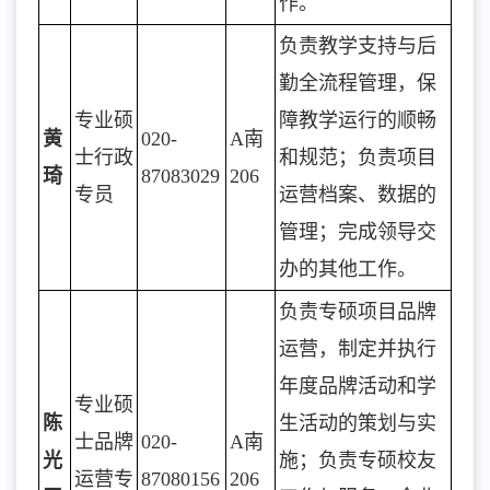
作。
负责教学支持与后
勤全流程管理，保
专业硕
障教学运行的顺畅
黄
020-
A南
士行政
和规范；负责项目
琦
87083029
206
专员
运营档案、数据的
管理；完成领导交
办的其他工作。
负责专硕项目品牌
运营，制定并执行
年度品牌活动和学
专业硕
陈
生活动的策划与实
士品牌
020-
A南
光
施；负责专硕校友
运营专
87080156
206