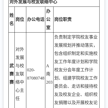
对外发展与校友联络中心
办
姓
岗位
办公电话
公
岗位职责
名
室
负责制定学院校友事业
发展规划并推动落实，
对外
包含组织制定和实施校
发展
友工作年度计划和学院
武
与校
A
020-
校友分会年度工作计
赛
友联
南
87080748
划、组建学院校友工作
赛
络中
203
委员会、走访和接待校
心主
友及校友企业、组织校
任
友捐赠以及开展校友论