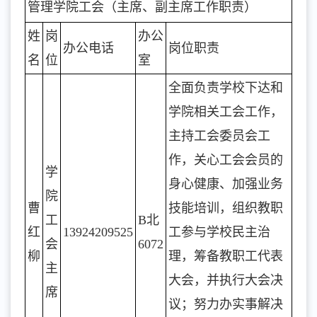
管理学院工会（主席、副主席工作职责）
姓
岗
办公
办公电话
岗位职责
名
位
室
全面负责学校下达和
学院相关工会工作，
主持工会委员会工
作，关心工会会员的
学
身心健康、加强业务
院
曹
技能培训，组织教职
工
B北
红
13924209525
工参与学校民主治
会
6072
柳
理，筹备教职工代表
主
大会，并执行大会决
席
议；努力办实事解决