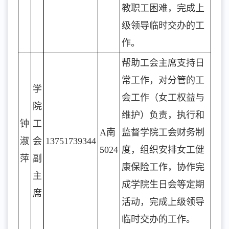
教职工困难，完成上
级领导临时交办的工
作。
帮助工会主席支持日
常工作，对分管的工
学
会工作（女工权益与
院
维护）负责，执行和
钟
工
A南
监督学院工会财务制
淑
会
13751739344
5024
度，组织安排女工健
萍
副
康保险工作，协作完
主
成学院生日会等定期
席
活动，完成上级领导
临时交办的工作。