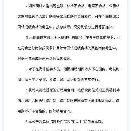
2.
如因面试人选出现空缺、体检不合格、考察不合格、公示结
果影响或者个人放弃聘用等出现招聘岗位缺额的，可在同岗位综合
面试成绩合格的考生中，按总成绩由高分到低分进行等额递补。
如出现岗位空缺且无人员递补的情况，在考生自愿前提下，可
在符合空缺岗位招聘条件且综合面试成绩合格的其他岗位考生中，
根据考试总成绩由高到低择优调剂。
3.
对于在海外留学人员，如因招聘期间本人不在国内，考试时
间可适当灵活安排，考试可采用网络视频等方式进行。
4.
获聘人员按规定签订聘用合同，按所聘岗位兑现工资福利待
遇。聘用合同执行试用期，试用期限按国家有关政策规定确定。试
用期考核不合格的，解除聘用合同。
5.
本公告及具体招聘条件提及的“以上”均包含本数。