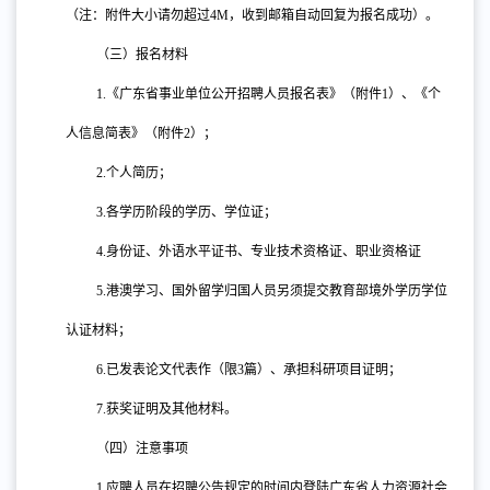
（注：附件大小请勿超过4M，收到邮箱自动回复为报名成功）。
（三）报名材料
1.
《广东省事业单位公开招聘人员报名表》（附件
1）、《个
人信息简表》（附件2）；
2.
个人简历；
3.
各学历阶段的学历、学位证；
4.
身份证、外语水平证书、专业技术资格证、职业资格证
5.
港澳学习、国外留学归国人员另须提交教育部境外学历学位
认证材料；
6.
已发
表论文代表作
（限
3篇）、承担科研项目证明；
7.
获奖证明及其他材料。
（四）注意事项
1.
应聘人员在招聘公告规定的时间内登陆广东省人力资源社会