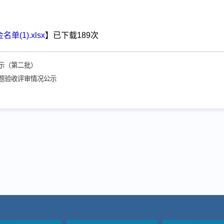
(1).xlsx
】已下载
189
次
公示（第二批）
结题验收评审情况公示