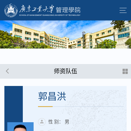
师资队伍
郭昌洪
性 别： 男