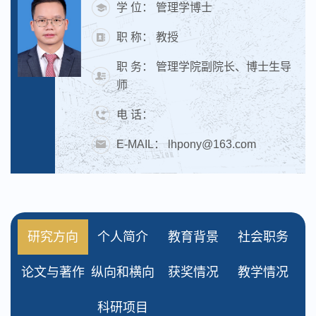
学 位： 管理学博士
职 称： 教授
职 务： 管理学院副院长、博士生导
师
电 话：
E-MAIL： lhpony@163.com
研究方向
个人简介
教育背景
社会职务
论文与著作
纵向和横向
获奖情况
教学情况
科研项目