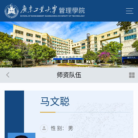
师资队伍
马文聪
性 别： 男