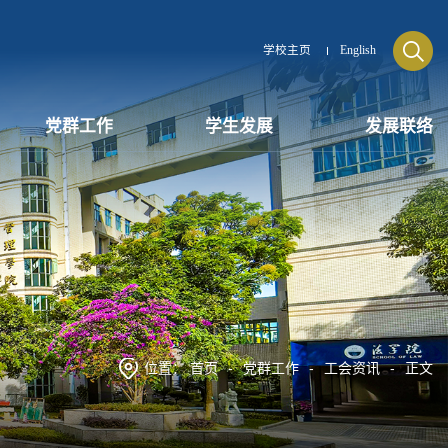
学校主页
English
党群工作
学生发展
发展联络
位置：
首页
-
党群工作
-
工会资讯
-
正文