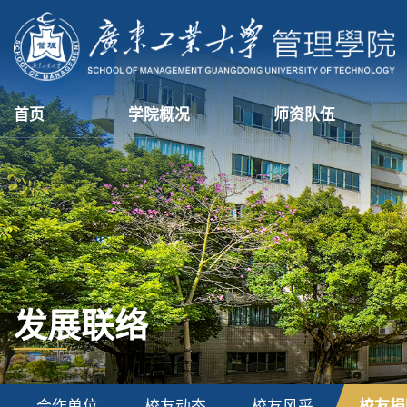
首页
学院概况
师资队伍
发展联络
合作单位
校友动态
校友风采
校友捐