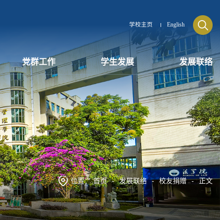
学校主页
English
党群工作
学生发展
发展联络
位置：
首页
-
发展联络
-
校友捐赠
-
正文