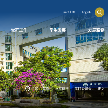
学校主页
English
党群工作
学生发展
发展联络
位置：
首页
-
学院概况
-
学院委员会
-
正文