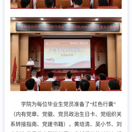
学院为每位毕业生党员准备了“红色行囊”
（内有党章、党徽、党员政治生日卡、党组织关
系转接指南、党建书籍），黄培清、吴小节、刘