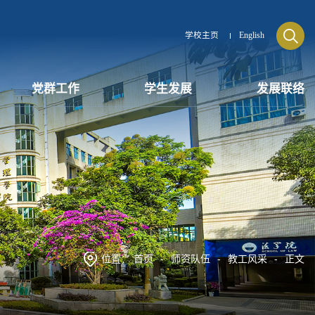
学校主页
English
党群工作
学生发展
发展联络
位置：
首页
-
师资队伍
-
教工风采
-
正文