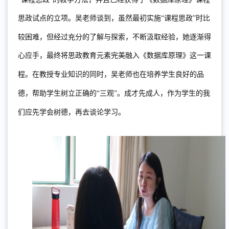
思政试点的立项。
吴老师
谈到，
虽然最初
实施
“课程思政”
时
比
较困难，但经过充分的了解与探索，不断汲取经验，她逐渐得
心应手，最
终将思政教育元素
完美
融入《数据库原理》这
一
课
程。在教授专业知识的同时，
吴老师
也在培养学生良好的品
德
，
帮助学生树立正确的
“三观”
。成才先成人，
作为学生的我
们
应
先学会树德，再去谈论学习。