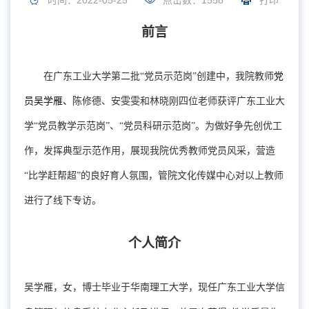
时间：2022-05-25
点击数：
1558
打印
前言
在广东工业大学第二批
“党员示范岗”创建中，我院教师
党
吴学雁、
员
陈修德、
安雯雯
和
林晓刚四位老师获评广东工业大
学
“党员教学示范岗”、“党员科研示范岗”。为做好争先创优工
作，发挥典型示范作用，展现我院优秀教师党员风采，营造
“比学赶帮超”的良好育人氛围，管院文化传媒中心对以上教师
进行了线下专访。
个人简介
吴学雁
，
女
，
博士毕业于华南理工大学
，
现任广东工业大学信