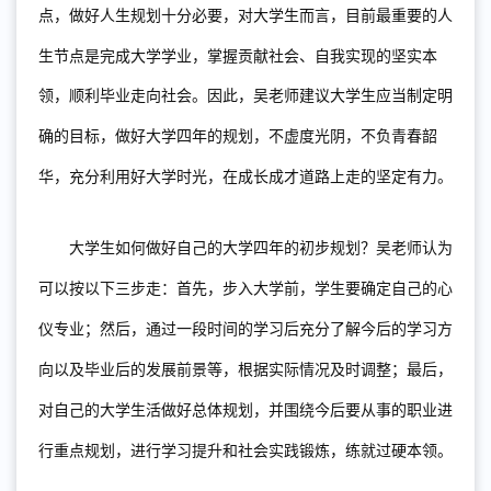
点
，
做好人生规划
十分必要
，
对
大学生而言
，目前最重要的人
生节点是
完成大学学业，掌握贡献社会、自我实现的坚实本
领，顺利毕业走向社会
。因此，
吴老师建议大学生应当制定明
确的目标，做好大学四年的规划，不虚度光阴，
不负青春韶
华，充分利用好
大学时光
，在成长成才道路上走的坚定有力
。
大
学生
如何做好自己的大学四年的
初步
规划？吴老师
认为
可以按以下三步走：首先，步入大学
前
，
学生
要确定自己的心
仪专业
；然后，
通过一段时间的学习
后充分了解
今后的学习方
向以及毕业后的发展前景等
，根据实际情况及时调整
；
最后，
对自己的大学生活做
好
总体规划，
并
围绕
今后
要从事的
职业
进
行重点
规划，
进行学习
提升
和社会实践锻炼，练就过硬本领
。