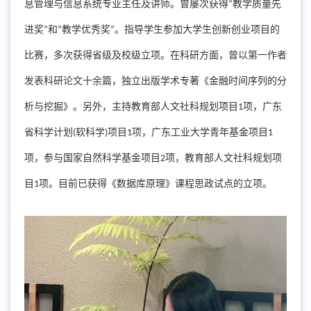
息管理与信息系统专业主任及讲师
。
曾屡次获得
教学质量先
“
进奖
和
教学优秀奖
。
指导学生参加大学生创新创业项目的
”
“
”
比赛
，
多次获得省级及校级立项
。
在科研方面
，
曾以第一作者
发表科研论文
十余
篇
，
独立出版学术专著
《
金融时间序列的分
析与挖掘
》。
另外
，
主持教育部人文社科规划项目
项
，
广东
1
省科学计划
软科学
项目
项
，
广东工业大学青年基金项目
(
)
1
1
项
，
参与国家自然科学基金项目
项
，
教育部人文社科规划项
2
目
项
。
目前已获得
《
数据库原理
》
课程思政试点的立项
。
1