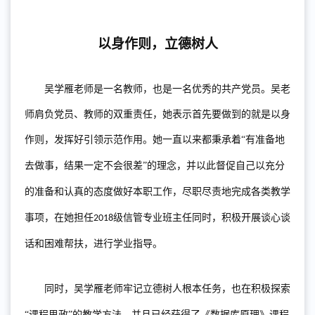
以身作则
，
立德树人
吴学雁老师是一名教师，也是一名优秀的共产党员。
吴老
师
肩负党员、教师的双重责任，
她表示
首先要做到的就是以身
作则，发挥好引领示范作用。
她
一直以来都秉承着
“有准备地
去做事，结果一定不会很差”的理念，
并以此
督促自己
以充分
的准备
和
认真的态度做好本职工作，尽职尽责地完成各类教学
事项
，在她担任
级信管专业班主任同时，积极开展谈心谈
2018
话和困难帮扶，进行学业指导
。
同时，吴
学雁
老师
牢记立德树人根本任务，
也在积极探索
“课程思政”的教学方法，并且已经获得了《数据库原理》课程