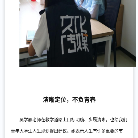
清晰定位，
不负青春
吴
学雁
老师在教学道路上目标明确、步履清晰，也给我们
青年
大
学生人生规划提
出
建议。
她
表示人生有
许
多重要的节